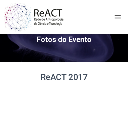
A
L
T
Fotos do Evento
E
R
N
A
R
N
A
ReACT 2017
V
E
G
A
Ç
Ã
O