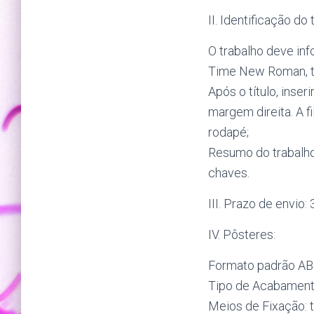
II. Identificação do
O trabalho deve inf
Time New Roman, 
Após o título, inse
margem direita. A f
rodapé;
Resumo do trabalho 
chaves.
III. Prazo de envio:
IV. Pôsteres:
Formato padrão ABN
Tipo de Acabament
Meios de Fixação:
t