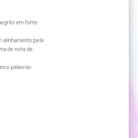
negrito em fonte
om alinhamento pela
rma de nota de
inco palavras-