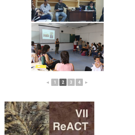
◄
1
2
3
4
►