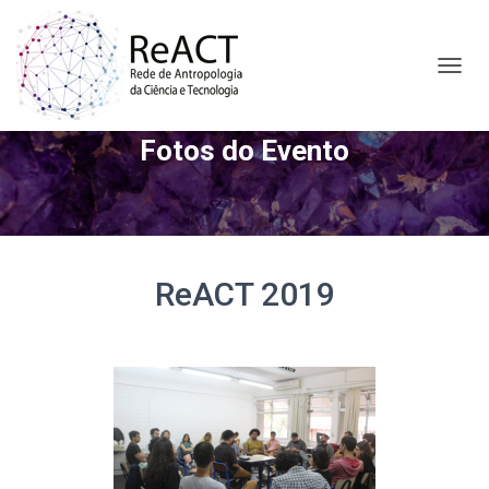
A
L
T
Fotos do Evento
E
R
N
A
R
N
A
ReACT 2019
V
E
G
A
Ç
Ã
O