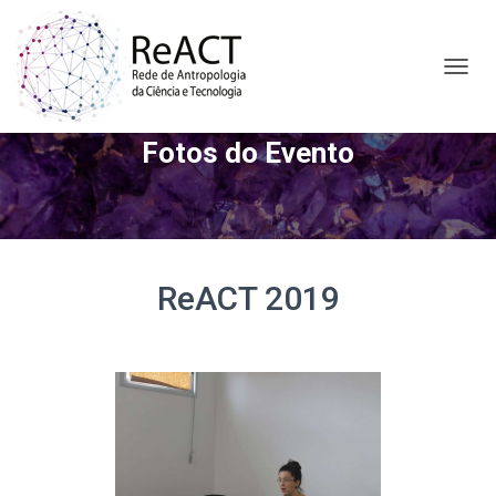
A
L
T
Fotos do Evento
E
R
N
A
R
N
A
ReACT 2019
V
E
G
A
Ç
Ã
O