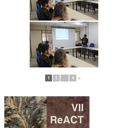
1
2
...
4
►