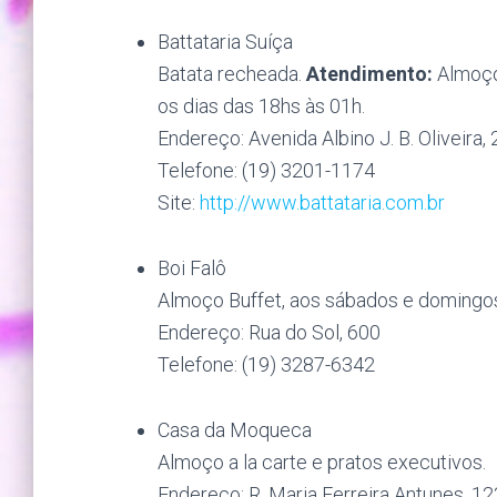
Battataria Suíça
Batata recheada.
Atendimento:
Almoço
os dias das 18hs às 01h.
Endereço: Avenida Albino J. B. Oliveira, 
Telefone: (19) 3201-1174
Site:
http://www.battatari
a.com.br
Boi Falô
Almoço Buffet, aos sábados e domingo
Endereço: Rua do Sol, 600
Telefone: (19) 3287-6342
Casa da Moqueca
Almoço a la carte e pratos executivos.
Endereço: R. Maria Ferreira Antunes, 12