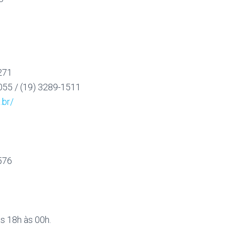
 271
055 / (19) 3289-1511
.br/
 576
s 18h às 00h.