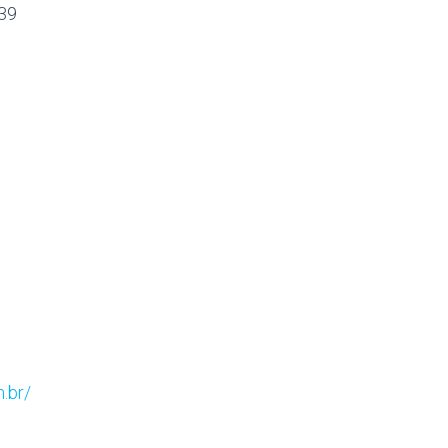
939
.br/