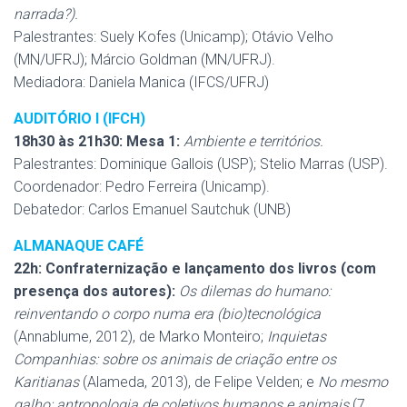
narrada?).
Palestrantes: Suely Kofes (Unicamp); Otávio Velho
(MN/UFRJ); Márcio Goldman (MN/UFRJ).
Mediadora: Daniela Manica (IFCS/UFRJ)
AUDITÓRIO I (IFCH)
18h30 às 21h30: Mesa 1:
Ambiente e territórios.
Palestrantes: Dominique Gallois (USP); Stelio Marras (USP).
Coordenador: Pedro Ferreira (Unicamp).
Debatedor: Carlos Emanuel Sautchuk (UNB)
ALMANAQUE CAFÉ
22h: Confraternização e lançamento dos livros (com
presença dos autores):
Os dilemas do humano:
reinventando o corpo numa era (bio)tecnológica
(Annablume, 2012), de Marko Monteiro;
Inquietas
Companhias: sobre os animais de criação entre os
Karitianas
(Alameda, 2013), de Felipe Velden; e
No mesmo
galho: antropologia de coletivos humanos e animais
(7