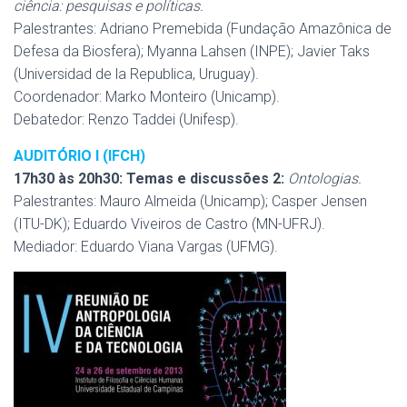
ciência: pesquisas e políticas.
Palestrantes: Adriano Premebida (Fundação Amazônica de
Defesa da Biosfera); Myanna Lahsen (INPE); Javier Taks
(Universidad de la Republica, Uruguay).
Coordenador: Marko Monteiro (Unicamp).
Debatedor: Renzo Taddei (Unifesp).
AUDITÓRIO I (IFCH)
17h30 às 20h30: Temas e discussões 2:
Ontologias.
Palestrantes: Mauro Almeida (Unicamp); Casper Jensen
(ITU-DK); Eduardo Viveiros de Castro (MN-UFRJ).
Mediador: Eduardo Viana Vargas (UFMG).