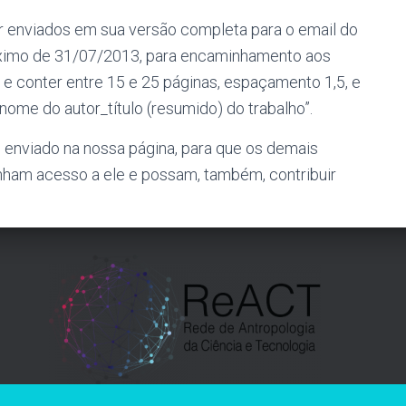
 enviados em sua versão completa para o email do
áximo de 31/07/2013, para encaminhamento aos
e conter entre 15 e 25 páginas, espaçamento 1,5, e
me do autor_título (resumido) do trabalho”.
 enviado na nossa página, para que os demais
enham acesso a ele e possam, também, contribuir