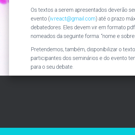
Os textos a serem apresentados deverão ser
evento (
iv.react@gmail.com
) até o prazo m
debatedores. Eles devem vir em formato pdf 
nomeados da seguinte forma: “nome e sobreno
Pretendemos, também, disponibilizar o texto
participantes dos seminários e do evento t
para o seu debate.