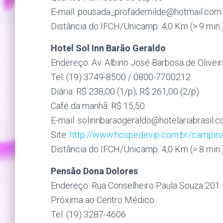
E-mail: pousada_profademilde@
hotmail.com
Distância do IFCH/Unicamp: 4,0 Km (> 9 min.
Hotel Sol Inn Barão Geraldo
Endereço: Av. Albino José Barbosa de Olivei
Tel: (19) 3749-8500 / 0800-7700212
Diária: R$ 238,00 (1/p); R$ 261,00 (2/p)
Café da manhã: R$ 15,50
E-mail: solinnbaraogeraldo@
hotelariabrasil.
Site:
http://www.hospedevip.com.br/campinas
Distância do IFCH/Unicamp: 4,0 Km (> 8 min.
Pensão Dona Dolores
Endereço: Rua Conselheiro Paula Souza 201 
Próxima ao Centro Médico
Tel: (19) 3287-4606