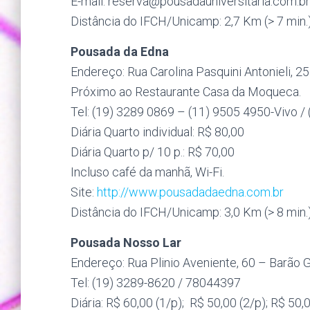
E-mail: reserva@
pousadauniversitaria.com.br
Distância do IFCH/Unicamp: 2,7 Km (> 7 min.
Pousada da Edna
Endereço: Rua Carolina Pasquini Antonieli, 
Próximo ao Restaurante Casa da Moqueca.
Tel: (19) 3289 0869 – (11) 9505 4950-Vivo /
Diária Quarto individual: R$ 80,00
Diária Quarto p/ 10 p.: R$ 70,00
Incluso café da manhã, Wi-Fi.
Site:
http://www.pousadadaedna.com.br
Distância do IFCH/Unicamp: 3,0 Km (> 8 min.
Pousada Nosso Lar
Endereço: Rua Plinio Aveniente, 60 – Barão 
Tel: (19) 3289-8620 / 78044397
Diária: R$ 60,00 (1/p); R$ 50,00 (2/p); R$ 50,