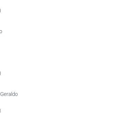
)
o
)
 Geraldo
1