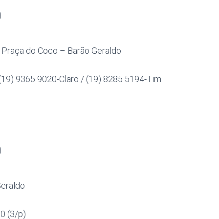
)
25 Praça do Coco – Barão Geraldo
 (19) 9365 9020-Claro / (19) 8285 5194-Tim
)
Geraldo
00 (3/p)