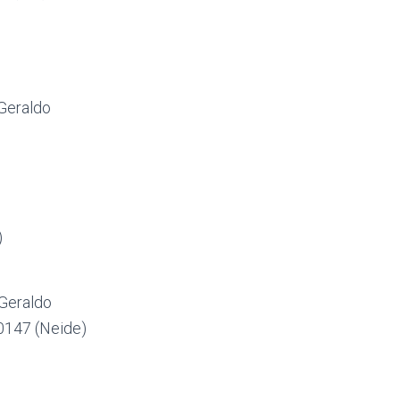
 Geraldo
)
 Geraldo
60147 (Neide)