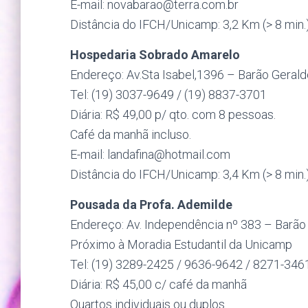
E-mail: novabarao@
terra.com.br
Distância do IFCH/Unicamp: 3,2 Km (> 8 min.
Hospedaria Sobrado Amarelo
Endereço:
Av.Sta
Isabel,1396 – Barão Gerald
Tel: (19) 3037-9649 / (19) 8837-3701
Diária: R$ 49,00 p/ qto. com 8 pessoas.
Café da manhã incluso.
E-mail: landafina@
hotmail.com
Distância do IFCH/Unicamp: 3,4 Km (> 8 min.
Pousada da Profa. Ademilde
Endereço: Av. Independência nº 383 – Barão
Próximo à Moradia Estudantil da Unicamp
Tel: (19) 3289-2425 / 9636-9642 / 8271-346
Diária: R$ 45,00 c/ café da manhã
Quartos individuais ou duplos