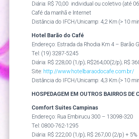
Diária: R$ 70,00 individual ou coletivo (até 
Café da manhã e lnternet
Distância do IFCH/Unicamp: 4,2 Km (> 10 min
Hotel Barão do Café
Endereço: Estrada da Rhodia Km 4 – Barão 
Tel: (19) 3287-5245
Diária: R$ 228,00 (1/p); R$264,00(2/p); R$ 36
Site:
http://www.hotelbaraodocafe.com.br/
Distância do IFCH/Unicamp: 4,3 Km (> 10 min
HOSPEDAGEM EM OUTROS BAIRROS DE 
Comfort Suites Campinas
Endereço: Rua Embirucu 300 – 13098-320
Tel: 0800-762-1295
Diária: R$ 222,00 (1/p); R$ 267,00 (2/p) + 5%