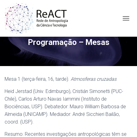
A
L
T
Programação – Mesas
E
R
N
A
R
N
A
Mesa 1 (terça-feira, 16, tarde).
Atmosferas cruzadas
V
E
Heid Jerstad (Univ. Edimburgo), Cristián Simonetti (PUC-
G
Chile), Carlos Arturo Navas Iammini (Instituto de
A
Ç
Biociências, USP). Debatedor: Mauro William Barbosa de
Ã
Almeida (UNICAMP). Mediador: André Sicchieri Bailão,
O
coord. (USP).
Resumo: Recentes investigações antropológicas têm se