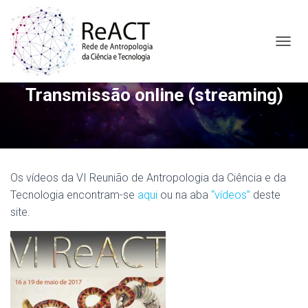
A
L
T
Transmissão online (streaming)
E
R
N
A
R
N
A
Os vídeos da VI Reunião de Antropologia da Ciência e da
V
Tecnologia encontram-se
aqui
ou na aba
“vídeos”
deste
E
G
site.
A
Ç
Ã
O