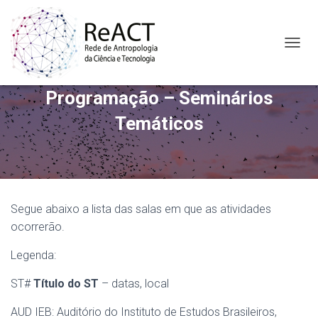
A
L
T
Programação – Seminários
E
R
Temáticos
N
A
R
N
A
V
E
Segue abaixo a lista das salas em que as atividades
G
ocorrerão.
A
Ç
Legenda:
Ã
O
ST#
Título do ST
– datas, local
AUD IEB: Auditório do Instituto de Estudos Brasileiros,