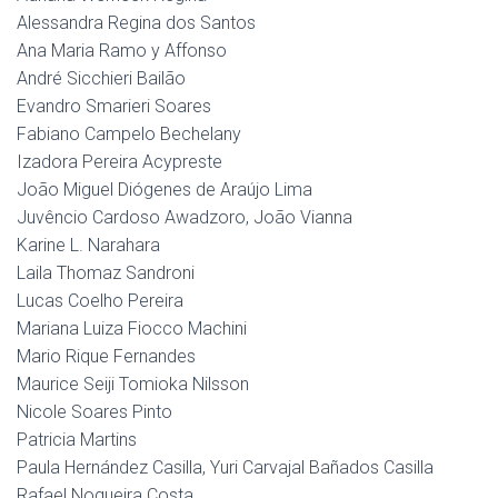
Alessandra Regina dos Santos
Ana Maria Ramo y Affonso
André Sicchieri Bailão
Evandro Smarieri Soares
Fabiano Campelo Bechelany
Izadora Pereira Acypreste
João Miguel Diógenes de Araújo Lima
Juvêncio Cardoso Awadzoro, João Vianna
Karine L. Narahara
Laila Thomaz Sandroni
Lucas Coelho Pereira
Mariana Luiza Fiocco Machini
Mario Rique Fernandes
Maurice Seiji Tomioka Nilsson
Nicole Soares Pinto
Patricia Martins
Paula Hernández Casilla, Yuri Carvajal Bañados Casilla
Rafael Nogueira Costa